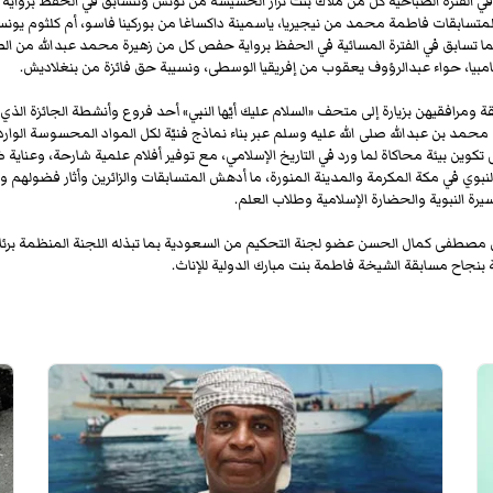
 الفترة الصباحية كل من ملاك بنت نزار الحشيشة من تونس وتتسابق في الحفظ برواية ق
تسابقات فاطمة محمد من نيجيريا، ياسمينة داكساغا من بوركينا فاسو، أم كلثوم يون
 كما تسابق في الفترة المسائية في الحفظ برواية حفص كل من زهيرة محمد عبدالله من 
امبيا، حواء عبدالرؤوف يعقوب من إفريقيا الوسطى، ونسيبة حق فائزة من بنغلاديش.
ومرافقيهن بزيارة إلى متحف «السلام عليك أيّها النبي» أحد فروع وأنشطة الجائزة الذي ي
حمد بن عبدالله صلى الله عليه وسلم عبر بناء نماذج فنيّة لكل المواد المحسوسة الواردة 
كوين بيئة محاكاة لما ورد في التاريخ الإسلامي، مع توفير أفلام علمية شارحة، وعناي
النبوي في مكة المكرمة والمدينة المنورة، ما أدهش المتسابقات والزائرين وأثار فضولهم و
يرة النبوية والحضارة الإسلامية وطلاب العلم.
مصطفى كمال الحسن عضو لجنة التحكيم من السعودية بما تبذله اللجنة المنظمة برئا
بنجاح مسابقة الشيخة فاطمة بنت مبارك الدولية للإناث.