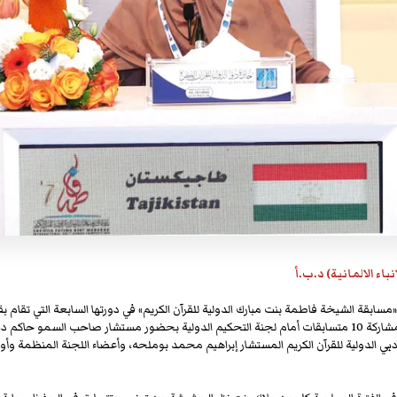
باء الالمانية) د.ب.أ
«مسابقة الشيخة فاطمة بنت مبارك الدولية للقرآن الكريم» في دورتها السابعة التي تقام بق
الممزر بدبي، منافسة قوية بمشاركة 10 متسابقات أمام لجنة التحكيم الدولية بحضور مستشار صاحب السمو
بي الدولية للقرآن الكريم المستشار إبراهيم محمد بوملحه، وأعضاء اللجنة المنظمة وأولي