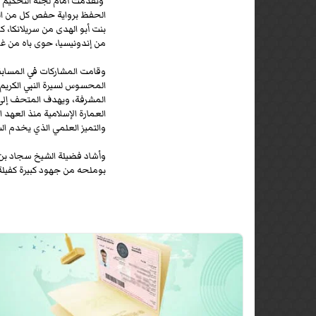
وتقدمت أمام لجنة التحكيم في
الحفظ برواية حفص كل من الم
بنت أبو الهدى من سريلانكا،
من إندونيسيا، حوى باه من غ
وقامت المشاركات في المسابقة 
المحسوس لسيرة النبي الكريم م
المشرفة، ويهدف المتحف إلى ت
العمارة الإسلامية منذ العهد 
والتميز العلمي الذي يخدم الس
وأشاد فضيلة الشيخ سجاد بن 
بوملحه من جهود كبيرة كفيلة 